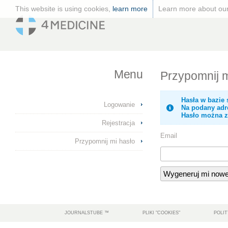
This website is using cookies,
learn more
Learn more about ou
Menu
Przypomnij m
Hasła w bazie
Logowanie
Na podany adre
Hasło można 
Rejestracja
Email
Przypomnij mi hasło
JOURNALSTUBE ™
PLIKI "COOKIES"
POLI